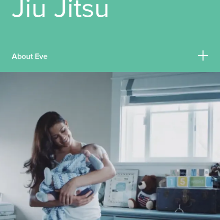
Jiu Jitsu
NORTH AMERICA
Canada
United States
Canada - French
United States - 中文
About Eve
Mexico
LATIN AMERICA
Hola, soy Eve Torres Gracie, puede
Brazil
que me conozcan como la tres veces
English
Spanish
campeona de la WWE Divas. Es
posible que no sepan que también
NORTH AFRICA
soy instructora profesional de Jiu Jitsu
Arabic
y madre.
ASIA PACIFIC