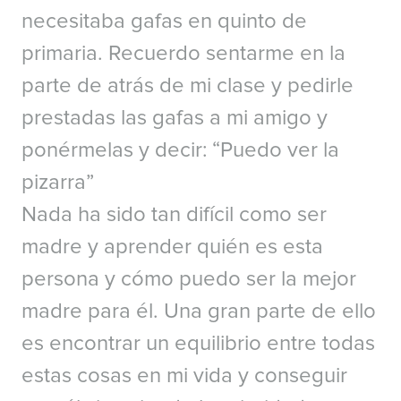
analysis of early clinical outcomes of the Visian ICL. J Refract Surg.
necesitaba gafas en quinto de
2011;27(7):473-481.
primaria. Recuerdo sentarme en la
*
American Refractive Surgery Council
parte de atrás de mi clase y pedirle
prestadas las gafas a mi amigo y
ponérmelas y decir: “Puedo ver la
pizarra”
Nada ha sido tan difícil como ser
madre y aprender quién es esta
persona y cómo puedo ser la mejor
madre para él. Una gran parte de ello
es encontrar un equilibrio entre todas
estas cosas en mi vida y conseguir