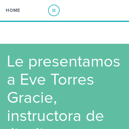
HOME
EUROPE
Le presentamos
Austria
Poland
Belgium - Dutch
Portugal
a Eve Torres
Belgium - French
Spain
France
Sweden
Gracie,
Germany
Switzerland - French
Italy
Switzerland - German
Netherlands
Switzerland - Italian
instructora de
Norway
UK & Ireland