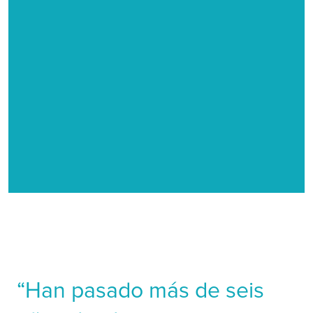
La mamá que practica full contact
Como madre, a la hora de prepararte por la
mañana, intentas hacer cincuenta cosas diferentes.
Estás intentando preparar al bebé, estás intentando
prepararte a ti misma. Nunca he estado más
agradecida por no tener lentillas o gafas en este
momento de mi vida.
“Han pasado más de seis