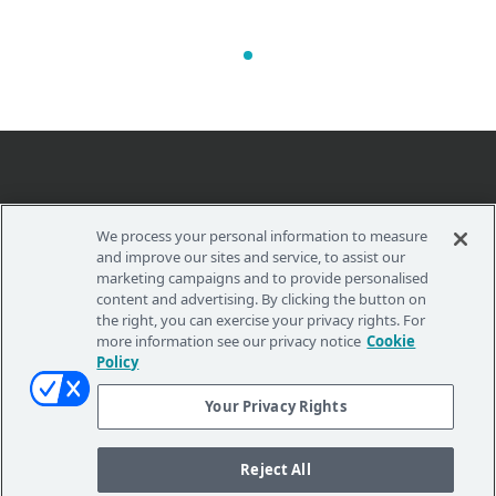
We process your personal information to measure
Your Privacy Rights
and improve our sites and service, to assist our
marketing campaigns and to provide personalised
content and advertising. By clicking the button on
the right, you can exercise your privacy rights. For
more information see our privacy notice
Cookie
Policy
POLÍTICA DE PRIVACIDAD
TÉRMINOS DE USO
Your Privacy Rights
COPYRIGHT 2026 © STAAR SURGICAL. AVENIDA MERIDIANA 216, PLANTA 1,
DESPACHO 4. 08027 BARCELONA, ESPAÑA.
EL CONTENIDO QUE SE PROPORCIONA EN ESTA LITERATURA ES
Reject All
INFORMACIÓN GENERAL. EN NINGÚN CASO DEBE SUSTITUIR NI LA
CONSULTA, NI EL TRATAMIENTO, NI LAS RECOMENDACIONES DE SU