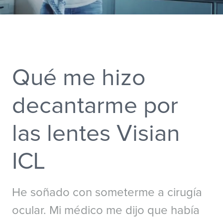
Australia
New Zealand
China - 中国
S. Korea - 대한민국
India
South East Asia
Japan - 日本
Qué me hizo
MIDDLE EAST
decantarme por
Middle East عربى
Middle East - فارسي
las lentes Visian
ICL
He soñado con someterme a cirugía
ocular. Mi médico me dijo que había