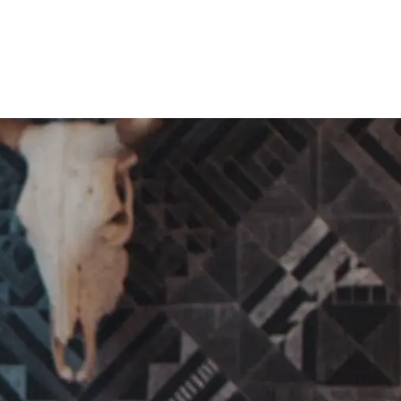
C
in situ keratomileusis
 ICL Data Registry, 2018
 대한민국