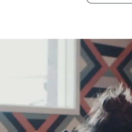
EURO
Austri
Belgi
1. Patient Survey, STAAR 
Belgi
Franc
2. Sanders D. Vukich JA. 
(LASIK) for Low Myopia. 
Germ
Italy