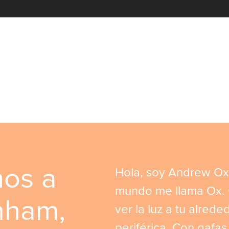
mos a
Hola, soy Andrew Ox
mundo me llama Ox. 
nham,
ver la luz a tu alrede
periférica. Con gafas