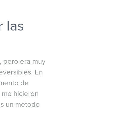
 las
s, pero era muy
eversibles. En
umento de
e me hicieron
 es un método