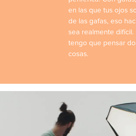
en las que tus ojos s
de las gafas, eso hac
sea realmente difícil.
tengo que pensar do
cosas.