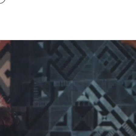
Citas
PE
NORTH AMERICA
ASIA PACIFI
a
Canada
Australia
um - Dutch
Canada - French
China - 中国
Surgical ICL Data Registry, 2018
um - French
Mexico
India
e
United States
Japan - 日本
Comparison of implantable collamer lens (ICL) and laser-assisted 
Cornea. 2006 Dec; 25(10):1139-46. Patient Survey, STAAR Surgical
any
United States - 中文
New Zealand
S. Korea -