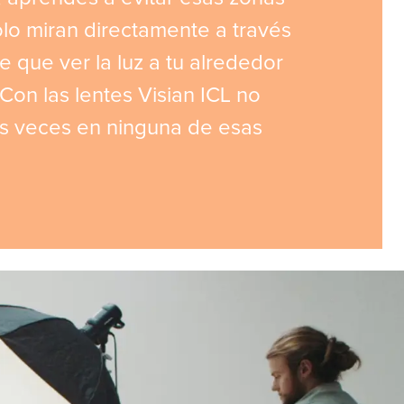
olo miran directamente a través
e que ver la luz a tu alrededor
 Con las lentes Visian ICL no
s veces en ninguna de esas