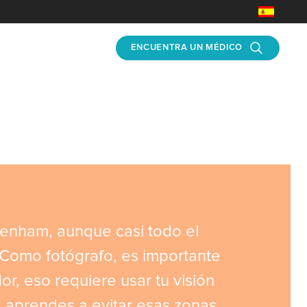
ENCUENTRA UN MÉDICO
enham, aunque casi todo el
Como fotógrafo, es importante
dor, eso requiere usar tu visión
, aprendes a evitar esas zonas