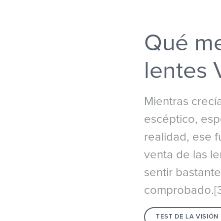
Qué me
lentes 
Mientras crecí
escéptico, esp
realidad, ese 
venta de las l
sentir bastant
comprobado.[3
TEST DE LA VISIÓN