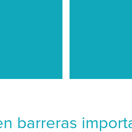
lo tanto, una
 constantemente
en barreras import