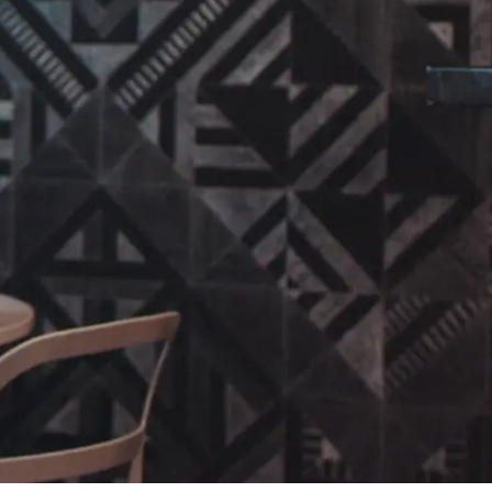
-Eye Score in Patients
ia
urgery (ASCRS) 2012.
uropean Journal of
efractive keratectomy and
 1326 - 1331.
T
e East عربى
tes military warfighters:
iddle East - فارسي
7(7):473-481.