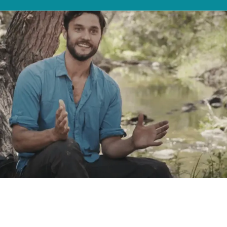
NORTH AMERICA
Canada
United States
Hola, soy Phil Torres, entomólogo. Mi
Canada - French
United States - 中文
trabajo me permite viajar por el
Mexico
mundo, estudiar diferentes
organismos y vigilar con atención la
LATIN AMERICA
Brazil
vida que nos rodea.
English
Las lentes Visian ICL me permiten
Spanish
mantener mi trabajo enfocado.
NORTH AFRICA
Arabic
ASIA PACIFIC