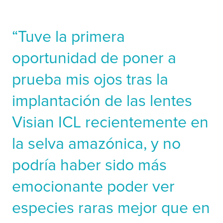
“Tuve la primera
oportunidad de poner a
prueba mis ojos tras la
implantación de las lentes
Visian ICL recientemente en
Citas
la selva amazónica, y no
podría haber sido más
1. Patient Survey, STAAR Surgical ICL Data Registry, 2018
emocionante poder ver
2. Sanders D. Vukich JA. Comparison of implantable collamer lens (ICL)
and laser-assisted in situ keratomileusis (LASIK) for Low Myopia. Cornea.
2006 Dec; 25(10):1139-46. Patient Survey, STAAR Surgical ICL Data Registry,
especies raras mejor que en
2018