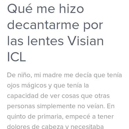
Qué me hizo
Australia
New Zealand
China - 中国
S. Korea - 대한민국
decantarme por
India
South East Asia
Japan - 日本
las lentes Visian
MIDDLE EAST
ICL
Middle East عربى
Middle East - فارسي
De niño, mi madre me decía que tenía
ojos mágicos y que tenía la
capacidad de ver cosas que otras
personas simplemente no veían. En
quinto de primaria, empecé a tener
dolores de cabeza y necesitaba