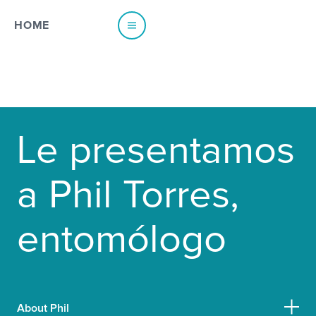
HOME
EUROPE
Le presentamos
Austria
Poland
Belgium - Dutch
Portugal
a Phil Torres,
Belgium - French
Spain
France
Sweden
entomólogo
Germany
Switzerland - French
Italy
Switzerland - German
Netherlands
Switzerland - Italian
Norway
UK & Ireland
About Phil